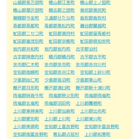
山越郡長万部町
檜山郡江差町
檜山郡上ノ国町
檜山郡厚沢部町
爾志郡乙部町
奥尻郡奥尻町
瀬棚郡今金町
久遠郡せたな町
島牧郡島牧村
寿都郡寿都町
寿都郡黒松内町
磯谷郡蘭越町
虻田郡ニセコ町
虻田郡真狩村
虻田郡留寿都村
虻田郡喜茂別町
虻田郡京極町
虻田郡倶知安町
岩内郡共和町
岩内郡岩内町
古宇郡泊村
古宇郡神恵内村
積丹郡積丹町
古平郡古平町
余市郡仁木町
余市郡余市町
余市郡赤井川村
空知郡南幌町
空知郡奈井江町
空知郡上砂川町
夕張郡由仁町
夕張郡長沼町
夕張郡栗山町
樺戸郡月形町
樺戸郡浦臼町
樺戸郡新十津川町
雨竜郡妹背牛町
雨竜郡秩父別町
雨竜郡雨竜町
雨竜郡北竜町
雨竜郡沼田町
上川郡鷹栖町
上川郡東神楽町
上川郡当麻町
上川郡比布町
上川郡愛別町
上川郡上川町
上川郡東川町
上川郡美瑛町
空知郡上富良野町
空知郡中富良野町
空知郡南富良野町
勇払郡占冠村
上川郡和寒町