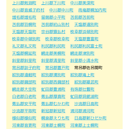
上川郡剣淵町
上川郡下川町
中川郡美深町
中川郡音威子府村
中川郡中川町
雨竜郡幌加内町
増毛郡増毛町
留萌郡小平町
苫前郡苫前町
苫前郡羽幌町
苫前郡初山別村
天塩郡遠別町
天塩郡天塩町
宗谷郡猿払村
枝幸郡浜頓別町
枝幸郡中頓別町
枝幸郡枝幸町
天塩郡豊富町
礼文郡礼文町
利尻郡利尻町
利尻郡利尻富士町
天塩郡幌延町
網走郡美幌町
網走郡津別町
斜里郡斜里町
斜里郡清里町
斜里郡小清水町
常呂郡訓子府町
常呂郡置戸町
常呂郡佐呂間町
紋別郡遠軽町
紋別郡湧別町
紋別郡滝上町
紋別郡興部町
紋別郡西興部村
紋別郡雄武町
網走郡大空町
虻田郡豊浦町
有珠郡壮瞥町
白老郡白老町
勇払郡厚真町
虻田郡洞爺湖町
勇払郡安平町
勇払郡むかわ町
沙流郡日高町
沙流郡平取町
新冠郡新冠町
浦河郡浦河町
様似郡様似町
幌泉郡えりも町
日高郡新ひだか町
河東郡音更町
河東郡士幌町
河東郡上士幌町