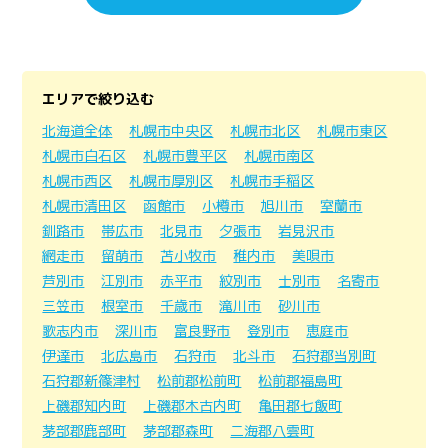
エリアで絞り込む
北海道全体
札幌市中央区
札幌市北区
札幌市東区
札幌市白石区
札幌市豊平区
札幌市南区
札幌市西区
札幌市厚別区
札幌市手稲区
札幌市清田区
函館市
小樽市
旭川市
室蘭市
釧路市
帯広市
北見市
夕張市
岩見沢市
網走市
留萌市
苫小牧市
稚内市
美唄市
芦別市
江別市
赤平市
紋別市
士別市
名寄市
三笠市
根室市
千歳市
滝川市
砂川市
歌志内市
深川市
富良野市
登別市
恵庭市
伊達市
北広島市
石狩市
北斗市
石狩郡当別町
石狩郡新篠津村
松前郡松前町
松前郡福島町
上磯郡知内町
上磯郡木古内町
亀田郡七飯町
茅部郡鹿部町
茅部郡森町
二海郡八雲町