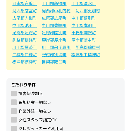
河東郡鹿追町
上川郡新得町
上川郡清水町
河西郡芽室町
河西郡中札内村
河西郡更別村
広尾郡大樹町
広尾郡広尾町
中川郡幕別町
中川郡池田町
中川郡豊頃町
中川郡本別町
足寄郡足寄町
足寄郡陸別町
十勝郡浦幌町
釧路郡釧路町
厚岸郡厚岸町
厚岸郡浜中町
川上郡標茶町
川上郡弟子屈町
阿寒郡鶴居村
白糠郡白糠町
野付郡別海町
標津郡中標津町
標津郡標津町
目梨郡羅臼町
こだわり条件
損害保険加入
追加料金一切なし
作業外注一切なし
女性スタッフ指定OK
クレジットカード利用可