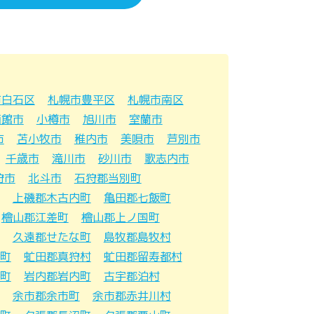
市白石区
札幌市豊平区
札幌市南区
函館市
小樽市
旭川市
室蘭市
市
苫小牧市
稚内市
美唄市
芦別市
千歳市
滝川市
砂川市
歌志内市
狩市
北斗市
石狩郡当別町
上磯郡木古内町
亀田郡七飯町
檜山郡江差町
檜山郡上ノ国町
久遠郡せたな町
島牧郡島牧村
町
虻田郡真狩村
虻田郡留寿都村
町
岩内郡岩内町
古宇郡泊村
余市郡余市町
余市郡赤井川村