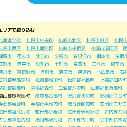
エリアで絞り込む
北海道全体
札幌市中央区
札幌市北区
札幌市東区
札幌
札幌市西区
札幌市厚別区
札幌市手稲区
札幌市清田区
釧路市
帯広市
北見市
夕張市
岩見沢市
網走市
留萌
江別市
赤平市
紋別市
士別市
名寄市
三笠市
根室市
深川市
富良野市
登別市
恵庭市
伊達市
北広島市
石
石狩郡新篠津村
松前郡松前町
松前郡福島町
上磯郡知内町
茅部郡鹿部町
茅部郡森町
二海郡八雲町
山越郡長万部町
檜山郡厚沢部町
爾志郡乙部町
奥尻郡奥尻町
瀬棚郡今金町
寿都郡寿都町
寿都郡黒松内町
磯谷郡蘭越町
虻田郡ニセコ
虻田郡喜茂別町
虻田郡京極町
虻田郡倶知安町
岩内郡共和
古宇郡神恵内村
積丹郡積丹町
古平郡古平町
余市郡仁木町