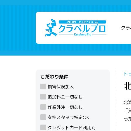
クラ
ト
こだわり条件
損害保険加入
追加料金一切なし
北
作業外注一切なし
「
女性スタッフ指定OK
う
クレジットカード利用可