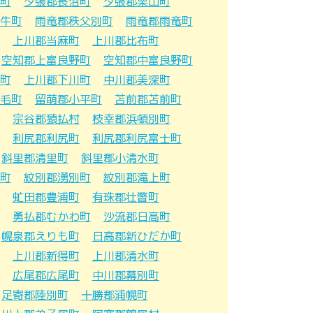
町
夕張郡長沼町
夕張郡栗山町
牛町
雨竜郡秩父別町
雨竜郡雨竜町
上川郡当麻町
上川郡比布町
空知郡上富良野町
空知郡中富良野町
町
上川郡下川町
中川郡美深町
毛町
留萌郡小平町
苫前郡苫前町
宗谷郡猿払村
枝幸郡浜頓別町
利尻郡利尻町
利尻郡利尻富士町
斜里郡清里町
斜里郡小清水町
町
紋別郡湧別町
紋別郡滝上町
虻田郡豊浦町
有珠郡壮瞥町
勇払郡むかわ町
沙流郡日高町
幌泉郡えりも町
日高郡新ひだか町
上川郡新得町
上川郡清水町
広尾郡広尾町
中川郡幕別町
足寄郡陸別町
十勝郡浦幌町