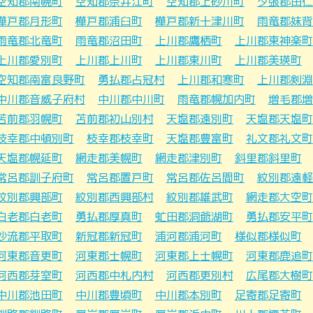
空知郡南幌町
空知郡奈井江町
空知郡上砂川町
夕張郡由仁
樺戸郡月形町
樺戸郡浦臼町
樺戸郡新十津川町
雨竜郡妹背
雨竜郡北竜町
雨竜郡沼田町
上川郡鷹栖町
上川郡東神楽町
上川郡愛別町
上川郡上川町
上川郡東川町
上川郡美瑛町
空知郡南富良野町
勇払郡占冠村
上川郡和寒町
上川郡剣淵
中川郡音威子府村
中川郡中川町
雨竜郡幌加内町
増毛郡増
苫前郡羽幌町
苫前郡初山別村
天塩郡遠別町
天塩郡天塩町
枝幸郡中頓別町
枝幸郡枝幸町
天塩郡豊富町
礼文郡礼文町
天塩郡幌延町
網走郡美幌町
網走郡津別町
斜里郡斜里町
常呂郡訓子府町
常呂郡置戸町
常呂郡佐呂間町
紋別郡遠軽
紋別郡興部町
紋別郡西興部村
紋別郡雄武町
網走郡大空町
白老郡白老町
勇払郡厚真町
虻田郡洞爺湖町
勇払郡安平町
沙流郡平取町
新冠郡新冠町
浦河郡浦河町
様似郡様似町
河東郡音更町
河東郡士幌町
河東郡上士幌町
河東郡鹿追町
河西郡芽室町
河西郡中札内村
河西郡更別村
広尾郡大樹町
中川郡池田町
中川郡豊頃町
中川郡本別町
足寄郡足寄町