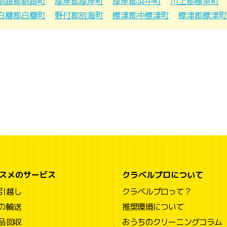
釧路郡釧路町
厚岸郡厚岸町
厚岸郡浜中町
川上郡標茶町
白糠郡白糠町
野付郡別海町
標津郡中標津町
標津郡標津町
スメのサービス
クラベルプロについて
引越し
クラベルプロって？
の輸送
推奨環境について
品回収
おうちのクリーニングコラム