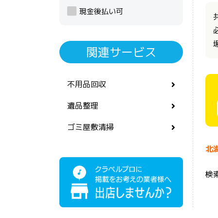
現金後払い可
関連サービス
不用品回収
遺品整理
ゴミ屋敷清掃
北
検