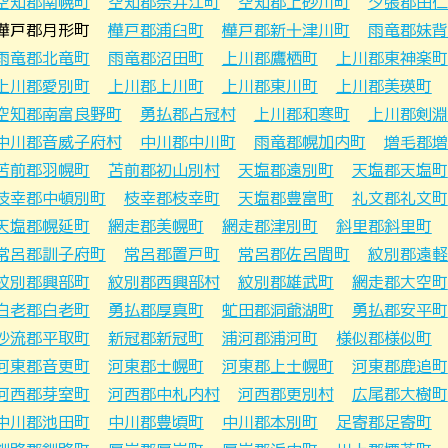
空知郡南幌町
空知郡奈井江町
空知郡上砂川町
夕張郡由仁
樺戸郡月形町
樺戸郡浦臼町
樺戸郡新十津川町
雨竜郡妹背
雨竜郡北竜町
雨竜郡沼田町
上川郡鷹栖町
上川郡東神楽町
上川郡愛別町
上川郡上川町
上川郡東川町
上川郡美瑛町
空知郡南富良野町
勇払郡占冠村
上川郡和寒町
上川郡剣淵
中川郡音威子府村
中川郡中川町
雨竜郡幌加内町
増毛郡増
苫前郡羽幌町
苫前郡初山別村
天塩郡遠別町
天塩郡天塩町
枝幸郡中頓別町
枝幸郡枝幸町
天塩郡豊富町
礼文郡礼文町
天塩郡幌延町
網走郡美幌町
網走郡津別町
斜里郡斜里町
常呂郡訓子府町
常呂郡置戸町
常呂郡佐呂間町
紋別郡遠軽
紋別郡興部町
紋別郡西興部村
紋別郡雄武町
網走郡大空町
白老郡白老町
勇払郡厚真町
虻田郡洞爺湖町
勇払郡安平町
沙流郡平取町
新冠郡新冠町
浦河郡浦河町
様似郡様似町
河東郡音更町
河東郡士幌町
河東郡上士幌町
河東郡鹿追町
河西郡芽室町
河西郡中札内村
河西郡更別村
広尾郡大樹町
中川郡池田町
中川郡豊頃町
中川郡本別町
足寄郡足寄町