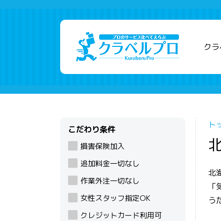
クラ
ト
こだわり条件
損害保険加入
追加料金一切なし
北
作業外注一切なし
「
女性スタッフ指定OK
う
クレジットカード利用可