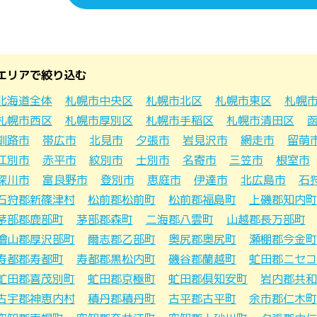
エリアで絞り込む
北海道全体
札幌市中央区
札幌市北区
札幌市東区
札幌
札幌市西区
札幌市厚別区
札幌市手稲区
札幌市清田区
釧路市
帯広市
北見市
夕張市
岩見沢市
網走市
留萌
江別市
赤平市
紋別市
士別市
名寄市
三笠市
根室市
深川市
富良野市
登別市
恵庭市
伊達市
北広島市
石
石狩郡新篠津村
松前郡松前町
松前郡福島町
上磯郡知内町
茅部郡鹿部町
茅部郡森町
二海郡八雲町
山越郡長万部町
檜山郡厚沢部町
爾志郡乙部町
奥尻郡奥尻町
瀬棚郡今金町
寿都郡寿都町
寿都郡黒松内町
磯谷郡蘭越町
虻田郡ニセコ
虻田郡喜茂別町
虻田郡京極町
虻田郡倶知安町
岩内郡共和
古宇郡神恵内村
積丹郡積丹町
古平郡古平町
余市郡仁木町