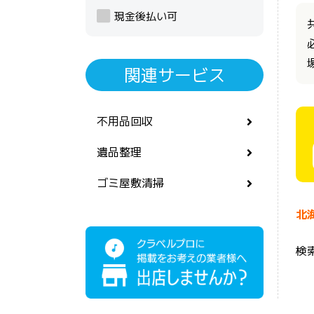
現金後払い可
関連サービス
不用品回収
遺品整理
ゴミ屋敷清掃
北
検