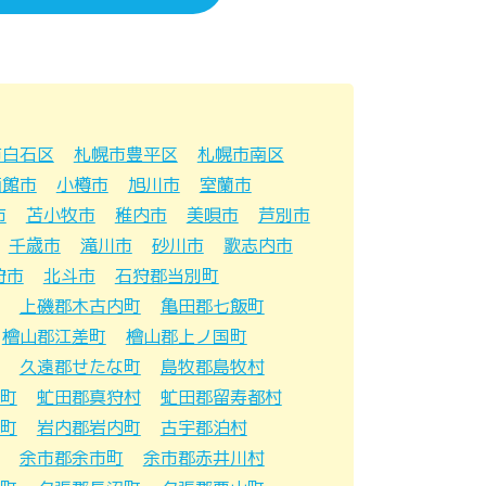
市白石区
札幌市豊平区
札幌市南区
函館市
小樽市
旭川市
室蘭市
市
苫小牧市
稚内市
美唄市
芦別市
千歳市
滝川市
砂川市
歌志内市
狩市
北斗市
石狩郡当別町
上磯郡木古内町
亀田郡七飯町
檜山郡江差町
檜山郡上ノ国町
久遠郡せたな町
島牧郡島牧村
町
虻田郡真狩村
虻田郡留寿都村
町
岩内郡岩内町
古宇郡泊村
余市郡余市町
余市郡赤井川村