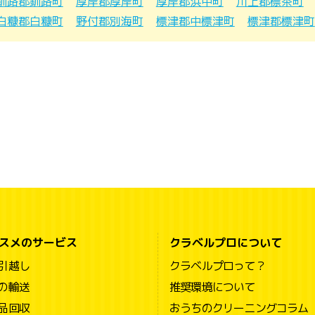
釧路郡釧路町
厚岸郡厚岸町
厚岸郡浜中町
川上郡標茶町
白糠郡白糠町
野付郡別海町
標津郡中標津町
標津郡標津町
スメのサービス
クラベルプロについて
引越し
クラベルプロって？
の輸送
推奨環境について
品回収
おうちのクリーニングコラム