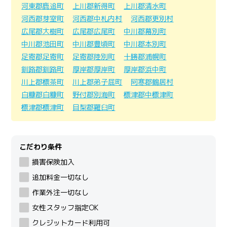
河東郡鹿追町
上川郡新得町
上川郡清水町
河西郡芽室町
河西郡中札内村
河西郡更別村
広尾郡大樹町
広尾郡広尾町
中川郡幕別町
中川郡池田町
中川郡豊頃町
中川郡本別町
足寄郡足寄町
足寄郡陸別町
十勝郡浦幌町
釧路郡釧路町
厚岸郡厚岸町
厚岸郡浜中町
川上郡標茶町
川上郡弟子屈町
阿寒郡鶴居村
白糠郡白糠町
野付郡別海町
標津郡中標津町
標津郡標津町
目梨郡羅臼町
こだわり条件
損害保険加入
追加料金一切なし
作業外注一切なし
女性スタッフ指定OK
クレジットカード利用可