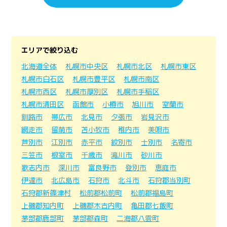
エリアで絞り込む
北海道全体
札幌市中央区
札幌市北区
札幌市東区
札幌市白石区
札幌市豊平区
札幌市南区
札幌市西区
札幌市厚別区
札幌市手稲区
札幌市清田区
函館市
小樽市
旭川市
室蘭市
釧路市
帯広市
北見市
夕張市
岩見沢市
網走市
留萌市
苫小牧市
稚内市
美唄市
芦別市
江別市
赤平市
紋別市
士別市
名寄市
三笠市
根室市
千歳市
滝川市
砂川市
歌志内市
深川市
富良野市
登別市
恵庭市
伊達市
北広島市
石狩市
北斗市
石狩郡当別町
石狩郡新篠津村
松前郡松前町
松前郡福島町
上磯郡知内町
上磯郡木古内町
亀田郡七飯町
茅部郡鹿部町
茅部郡森町
二海郡八雲町