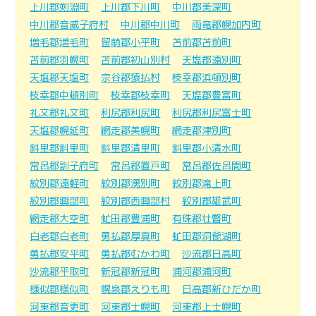
上川郡剣淵町
上川郡下川町
中川郡美深町
中川郡音威子府村
中川郡中川町
雨竜郡幌加内町
増毛郡増毛町
留萌郡小平町
苫前郡苫前町
苫前郡羽幌町
苫前郡初山別村
天塩郡遠別町
天塩郡天塩町
宗谷郡猿払村
枝幸郡浜頓別町
枝幸郡中頓別町
枝幸郡枝幸町
天塩郡豊富町
礼文郡礼文町
利尻郡利尻町
利尻郡利尻富士町
天塩郡幌延町
網走郡美幌町
網走郡津別町
斜里郡斜里町
斜里郡清里町
斜里郡小清水町
常呂郡訓子府町
常呂郡置戸町
常呂郡佐呂間町
紋別郡遠軽町
紋別郡湧別町
紋別郡滝上町
紋別郡興部町
紋別郡西興部村
紋別郡雄武町
網走郡大空町
虻田郡豊浦町
有珠郡壮瞥町
白老郡白老町
勇払郡厚真町
虻田郡洞爺湖町
勇払郡安平町
勇払郡むかわ町
沙流郡日高町
沙流郡平取町
新冠郡新冠町
浦河郡浦河町
様似郡様似町
幌泉郡えりも町
日高郡新ひだか町
河東郡音更町
河東郡士幌町
河東郡上士幌町