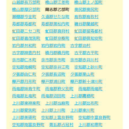
山越郡長万部町
檜山郡江差町
檜山郡上ノ国町
檜山郡厚沢部町
爾志郡乙部町
奥尻郡奥尻町
瀬棚郡今金町
久遠郡せたな町
島牧郡島牧村
寿都郡寿都町
寿都郡黒松内町
磯谷郡蘭越町
虻田郡ニセコ町
虻田郡真狩村
虻田郡留寿都村
虻田郡喜茂別町
虻田郡京極町
虻田郡倶知安町
岩内郡共和町
岩内郡岩内町
古宇郡泊村
古宇郡神恵内村
積丹郡積丹町
古平郡古平町
余市郡仁木町
余市郡余市町
余市郡赤井川村
空知郡南幌町
空知郡奈井江町
空知郡上砂川町
夕張郡由仁町
夕張郡長沼町
夕張郡栗山町
樺戸郡月形町
樺戸郡浦臼町
樺戸郡新十津川町
雨竜郡妹背牛町
雨竜郡秩父別町
雨竜郡雨竜町
雨竜郡北竜町
雨竜郡沼田町
上川郡鷹栖町
上川郡東神楽町
上川郡当麻町
上川郡比布町
上川郡愛別町
上川郡上川町
上川郡東川町
上川郡美瑛町
空知郡上富良野町
空知郡中富良野町
空知郡南富良野町
勇払郡占冠村
上川郡和寒町