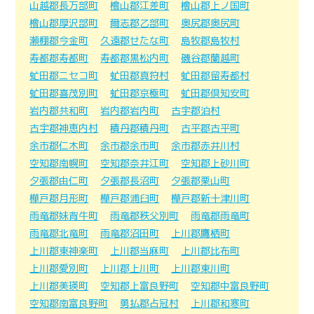
山越郡長万部町
檜山郡江差町
檜山郡上ノ国町
檜山郡厚沢部町
爾志郡乙部町
奥尻郡奥尻町
瀬棚郡今金町
久遠郡せたな町
島牧郡島牧村
寿都郡寿都町
寿都郡黒松内町
磯谷郡蘭越町
虻田郡ニセコ町
虻田郡真狩村
虻田郡留寿都村
虻田郡喜茂別町
虻田郡京極町
虻田郡倶知安町
岩内郡共和町
岩内郡岩内町
古宇郡泊村
古宇郡神恵内村
積丹郡積丹町
古平郡古平町
余市郡仁木町
余市郡余市町
余市郡赤井川村
空知郡南幌町
空知郡奈井江町
空知郡上砂川町
夕張郡由仁町
夕張郡長沼町
夕張郡栗山町
樺戸郡月形町
樺戸郡浦臼町
樺戸郡新十津川町
雨竜郡妹背牛町
雨竜郡秩父別町
雨竜郡雨竜町
雨竜郡北竜町
雨竜郡沼田町
上川郡鷹栖町
上川郡東神楽町
上川郡当麻町
上川郡比布町
上川郡愛別町
上川郡上川町
上川郡東川町
上川郡美瑛町
空知郡上富良野町
空知郡中富良野町
空知郡南富良野町
勇払郡占冠村
上川郡和寒町