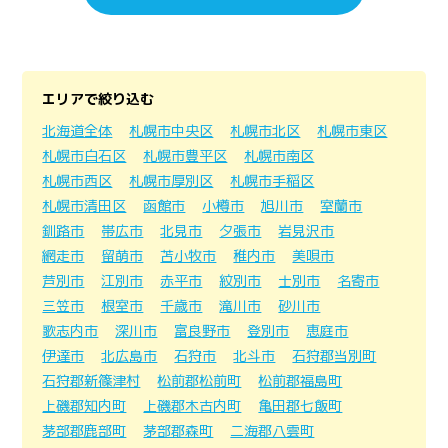
エリアで絞り込む
北海道全体
札幌市中央区
札幌市北区
札幌市東区
札幌市白石区
札幌市豊平区
札幌市南区
札幌市西区
札幌市厚別区
札幌市手稲区
札幌市清田区
函館市
小樽市
旭川市
室蘭市
釧路市
帯広市
北見市
夕張市
岩見沢市
網走市
留萌市
苫小牧市
稚内市
美唄市
芦別市
江別市
赤平市
紋別市
士別市
名寄市
三笠市
根室市
千歳市
滝川市
砂川市
歌志内市
深川市
富良野市
登別市
恵庭市
伊達市
北広島市
石狩市
北斗市
石狩郡当別町
石狩郡新篠津村
松前郡松前町
松前郡福島町
上磯郡知内町
上磯郡木古内町
亀田郡七飯町
茅部郡鹿部町
茅部郡森町
二海郡八雲町