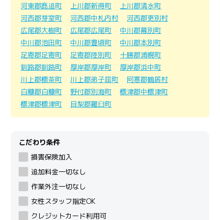
河東郡鹿追町
上川郡新得町
上川郡清水町
河西郡芽室町
河西郡中札内村
河西郡更別村
広尾郡大樹町
広尾郡広尾町
中川郡幕別町
中川郡池田町
中川郡豊頃町
中川郡本別町
足寄郡足寄町
足寄郡陸別町
十勝郡浦幌町
釧路郡釧路町
厚岸郡厚岸町
厚岸郡浜中町
川上郡標茶町
川上郡弟子屈町
阿寒郡鶴居村
白糠郡白糠町
野付郡別海町
標津郡中標津町
標津郡標津町
目梨郡羅臼町
こだわり条件
損害保険加入
追加料金一切なし
作業外注一切なし
女性スタッフ指定OK
クレジットカード利用可