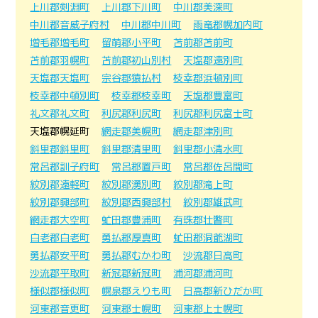
上川郡剣淵町
上川郡下川町
中川郡美深町
中川郡音威子府村
中川郡中川町
雨竜郡幌加内町
増毛郡増毛町
留萌郡小平町
苫前郡苫前町
苫前郡羽幌町
苫前郡初山別村
天塩郡遠別町
天塩郡天塩町
宗谷郡猿払村
枝幸郡浜頓別町
枝幸郡中頓別町
枝幸郡枝幸町
天塩郡豊富町
礼文郡礼文町
利尻郡利尻町
利尻郡利尻富士町
天塩郡幌延町
網走郡美幌町
網走郡津別町
斜里郡斜里町
斜里郡清里町
斜里郡小清水町
常呂郡訓子府町
常呂郡置戸町
常呂郡佐呂間町
紋別郡遠軽町
紋別郡湧別町
紋別郡滝上町
紋別郡興部町
紋別郡西興部村
紋別郡雄武町
網走郡大空町
虻田郡豊浦町
有珠郡壮瞥町
白老郡白老町
勇払郡厚真町
虻田郡洞爺湖町
勇払郡安平町
勇払郡むかわ町
沙流郡日高町
沙流郡平取町
新冠郡新冠町
浦河郡浦河町
様似郡様似町
幌泉郡えりも町
日高郡新ひだか町
河東郡音更町
河東郡士幌町
河東郡上士幌町